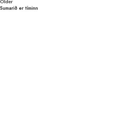
Older
Sumarið er tíminn