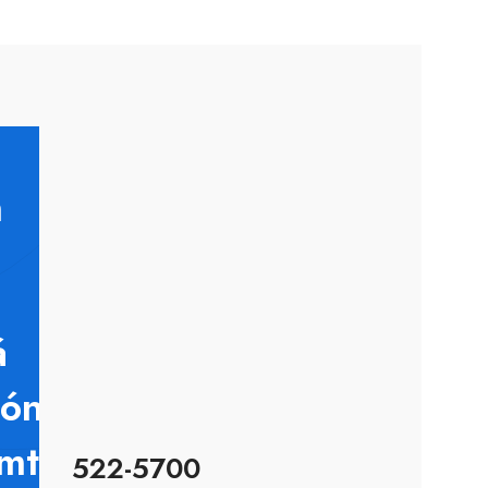
m
á
jónustu-
ímtal
522-5700