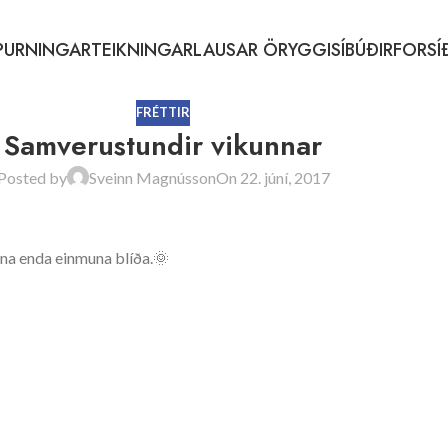
PURNINGAR
TEIKNINGAR
LAUSAR ÖRYGGISÍBÚÐIR
FORSÍ
FRÉTTIR
Samverustundir vikunnar
Posted by
Sveinn Magnússon
On 22. júní, 2017
na enda einmuna blíða.🌞