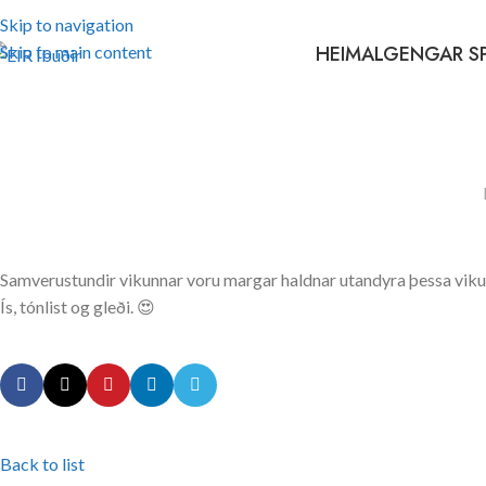
Skip to navigation
HEIM
ALGENGAR S
Skip to main content
Samverustundir vikunnar voru margar haldnar utandyra þessa viku
Ís, tónlist og gleði. 😍
Back to list