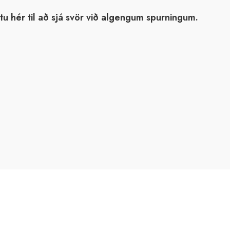
tu hér til að sjá svör við algengum spurningum.
Eir öryggisíbúðir ehf.
Hlíðarhús 7
112 Reykjavík