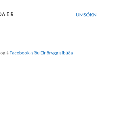
ÐA EIR
UMSÓKN
 og á
Facebook-síðu Eir öryggisíbúða