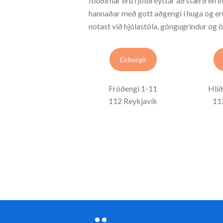
Íbúðirnar eru fjölbreyttar að stærð en e
hannaðar með gott aðgengi í huga og eru
notast við hjólastóla, göngugrindur og 
Eirborgir
Fróðengi 1-11
Hlí
112 Reykjavík
11