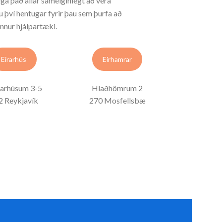
iga það allar sameiginlegt að vera
 því hentugar fyrir þau sem þurfa að
önnur hjálpartæki.
Eirarhús
Eirhamrar
ðarhúsum 3-5
Hlaðhömrum 2
2 Reykjavík
270 Mosfellsbæ