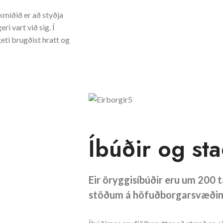
rkmiðið er að styðja
ri vart við sig. Í
eti brugðist hratt og
Íbúðir og st
Eir öryggisíbúðir eru um 200 t
stöðum á höfuðborgarsvæðin