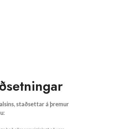
aðsetningar
alsins, staðsettar á þremur
u: