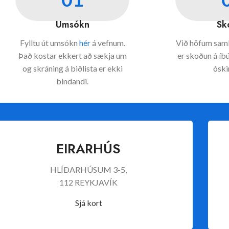
Umsókn
Sk
Fylltu út umsókn
hér
á vefnum.
Við höfum samb
Það kostar ekkert að sækja um
er skoðun á íb
og skráning á biðlista er ekki
óski
bindandi.
EIRARHÚS
HLÍÐARHÚSUM 3-5,
112 REYKJAVÍK
Sjá kort