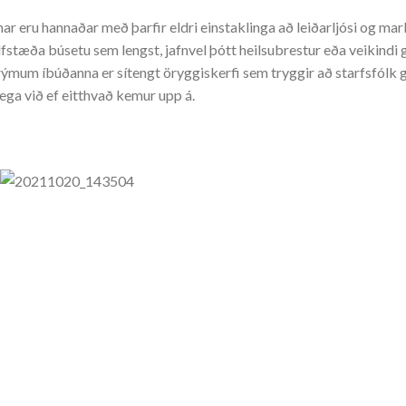
nar eru hannaðar með þarfir eldri einstaklinga að leiðarljósi og ma
lfstæða búsetu sem lengst, jafnvel þótt heilsubrestur eða veikindi ge
rýmum íbúðanna er sítengt öryggiskerfi sem tryggir að starfsfólk g
ega við ef eitthvað kemur upp á.