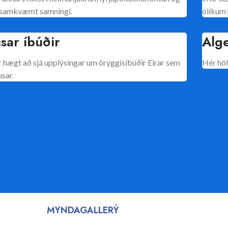
a samkvæmt samningi.
ólíkum 
sar íbúðir
Alg
r hægt að sjá upplýsingar um öryggisíbúðir Eirar sem
Hér höf
usar.
MYNDAGALLERÝ