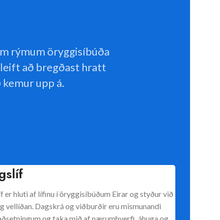
llum rýmum öryggisíbúða
kleift að bregðast hratt
ð kemur upp á.
gslíf
f er hluti af lífinu í öryggisíbúðum Eirar og styður við
og vellíðan. Dagskrá og viðburðir eru mismunandi
taðsetningum og taka mið af nærumhverfi, áhuga og