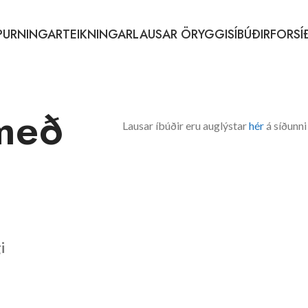
PURNINGAR
TEIKNINGAR
LAUSAR ÖRYGGISÍBÚÐIR
FORSÍ
 með
Lausar íbúðir eru auglýstar
hér
á síðunni
i