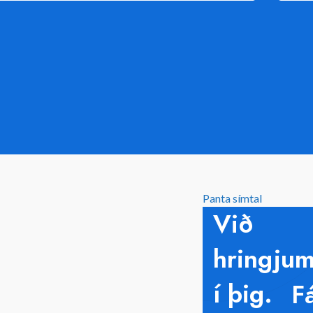
Panta símtal
Við
hringju
í þig.
F