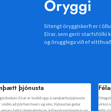
Öryggi
Sítengt öryggiskerfi er í ö
Eirar, sem gerir starfsfólki 
og örugglega við ef eitthva
þætt þjónusta
Féla
ggisíbúðum Eirar er boðið upp á samþætta þjónustu
Félagslí
 sniðin að þörfum hvers og eins. Þjónustan getur
virkni 
 annars falist í heimahjúkrun, lyfjapokaskömmtun og
eftir s