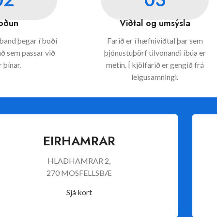
oðun
Viðtal og umsýsla
and þegar í boði
Farið er í hæfniviðtal þar sem
úð sem passar við
þjónustuþörf tilvonandi íbúa er
r þínar.
metin. Í kjölfarið er gengið frá
leigusamningi.
EIRHAMRAR
HLAÐHAMRAR 2,
270 MOSFELLSBÆ
Sjá kort