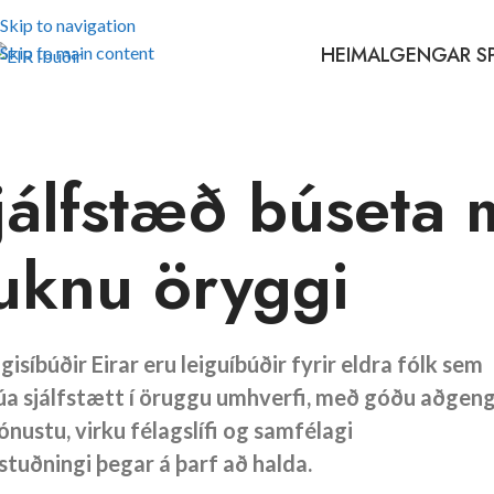
Skip to navigation
HEIM
ALGENGAR S
Skip to main content
jálfstæð búseta
uknu öryggi
isíbúðir Eirar eru leiguíbúðir fyrir eldra fólk sem
búa sjálfstætt í öruggu umhverfi, með góðu aðgeng
ónustu, virku félagslífi og samfélagi
stuðningi þegar á þarf að halda.