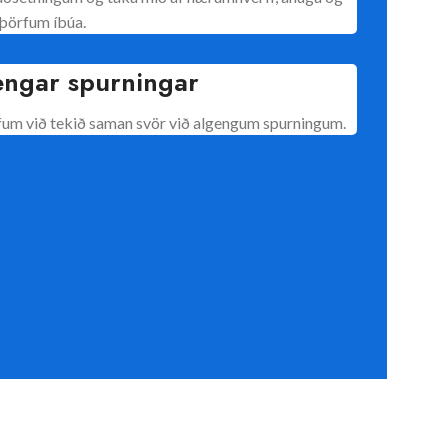
þörfum íbúa.
engar spurningar
um við tekið saman svör við algengum spurningum.