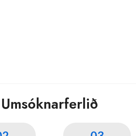
Umsóknarferlið
02
03