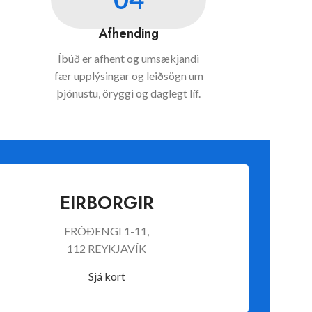
Afhending
Íbúð er afhent og umsækjandi
fær upplýsingar og leiðsögn um
þjónustu, öryggi og daglegt líf.
EIRBORGIR
FRÓÐENGI 1-11,
112 REYKJAVÍK
Sjá kort