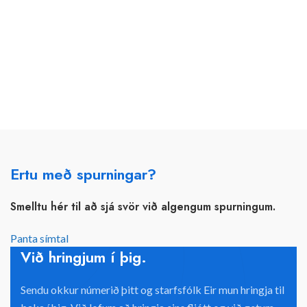
Ertu með spurningar?
Smelltu hér til að sjá svör við algengum spurningum.
Panta símtal
Við hringjum í þig.
Sendu okkur númerið þitt og starfsfólk Eir mun hringja til