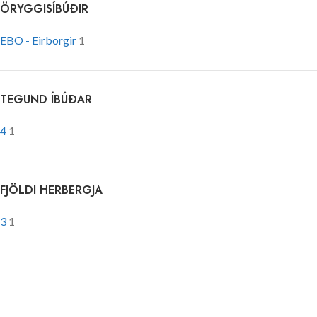
ÖRYGGISÍBÚÐIR
EBO - Eirborgir
1
TEGUND ÍBÚÐAR
4
1
FJÖLDI HERBERGJA
3
1