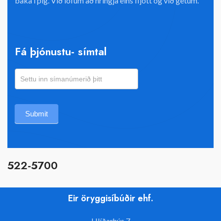
baka í þig. Við lofum að hringja eins fljótt og við getum.
Fá þjónustu- símtal
Panta
símtal
Submit
522-5700
Eir öryggisíbúðir ehf.
Hlíðarhús 7