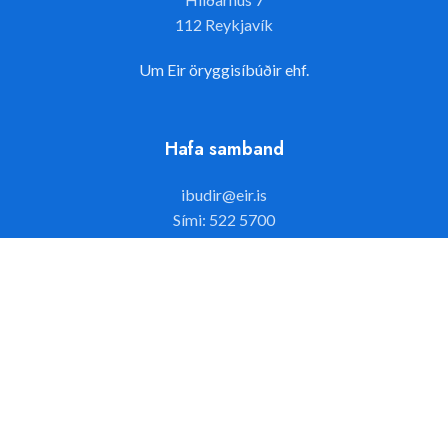
112 Reykjavík
Um Eir öryggisíbúðir ehf.
Hafa samband
ibudir@eir.is
Sími: 522 5700
Opið frá 8-16 mánudaga til fimmtudaga
og 8-14 föstudaga
Við erum á Facebook
Facebook síðan okkar