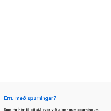
Ertu með spurningar?
Smelltu hér til að sjá svör við algengum spurningum.