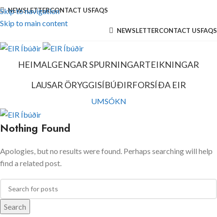
Skip to navigation
NEWSLETTER
CONTACT US
FAQS
Skip to main content
NEWSLETTER
CONTACT US
FAQS
HEIM
ALGENGAR SPURNINGAR
TEIKNINGAR
LAUSAR ÖRYGGISÍBÚÐIR
FORSÍÐA EIR
UMSÓKN
Nothing Found
Apologies, but no results were found. Perhaps searching will help
find a related post.
Search