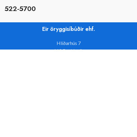
522-5700
Eir öryggisíbúðir ehf.
Hlíðarhús 7
112 Reykjavík
Um Eir öryggisíbúðir ehf.
Hafa samband
ibudir@eir.is
Sími: 522 5700
Opið frá 8-16 mánudaga til fimmtudaga
og 8-14 föstudaga