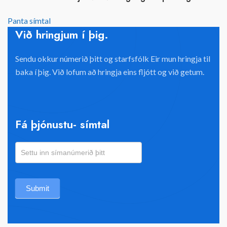
Panta símtal
Við hringjum í þig.
Sendu okkur númerið þitt og starfsfólk Eir mun hringja til
baka í þig. Við lofum að hringja eins fljótt og við getum.
Fá þjónustu- símtal
Panta
símtal
Submit